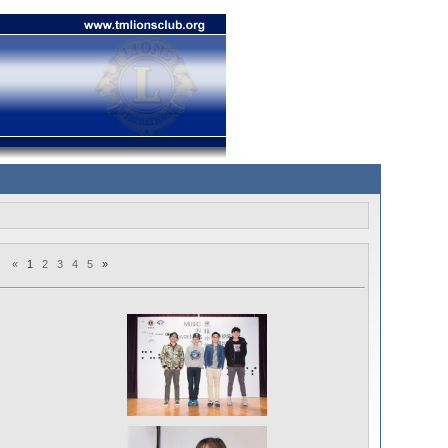
«
1
2
3
4
5
»