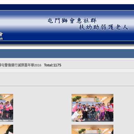
Total:1175
獅屯警傷健行滅罪嘉年華2016