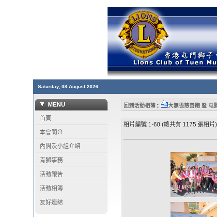
Saturday, 08 August 2026
MENU
:
回到活動相簿
大無畏慈善跑 暨 屯
首頁
相片編號 1-60 (總共有 1175 張相片)
本會簡介
內閣及小組介紹
青獅事務
活動報告
活動相簿
友好連結