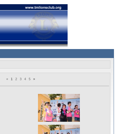
«
1
2
3
4
5
»